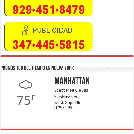
Pronóstico del tiempo en Nueva York
Manhattan
Scattered Clouds
75
F
humidity: 67%
wind: 5mph NE
H 78 • L 69