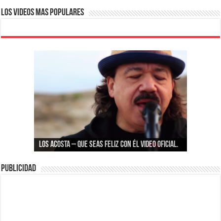
Los Videos Mas Populares
La Arrolladora Banda El Limón De René Camacho
LOS ACOSTA – Que seas feliz con él Video oficial.
– No He Logrado Aprender
Vicente Fernández – Por Tu Maldito Amor
Publicidad