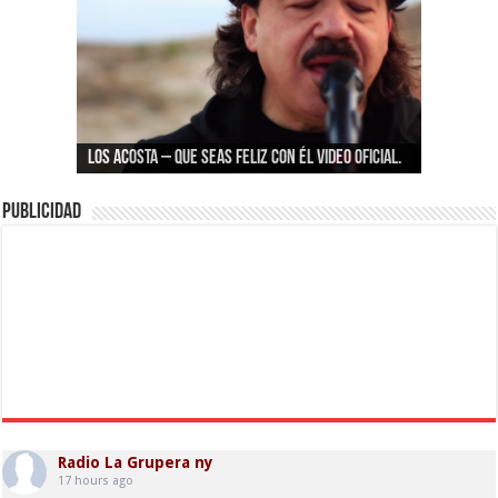
La Arrolladora Banda El Limón De René Camacho
LOS ACOSTA – Que seas feliz con él Video oficial.
– No He Logrado Aprender
Vicente Fernández – Por Tu Maldito Amor
Publicidad
Radio La Grupera ny
17 hours ago